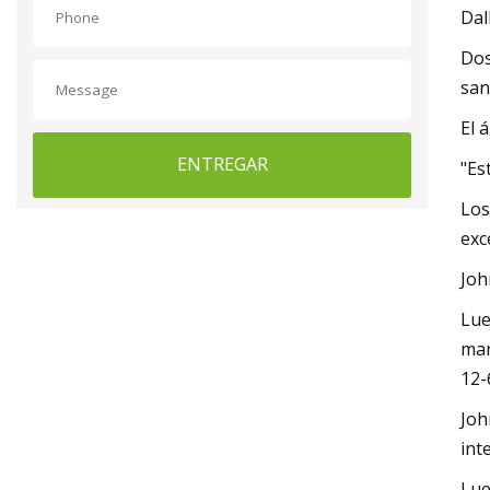
Dal
Dos
san
El 
ENTREGAR
"Es
Los
exc
Joh
Lue
man
12-
Joh
int
Lue