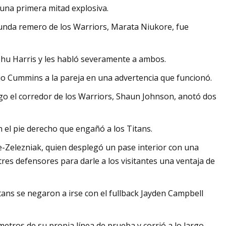
 una primera mitad explosiva.
gunda remero de los Warriors, Marata Niukore, fue
ohu Harris y les habló severamente a ambos.
dijo Cummins a la pareja en una advertencia que funcionó.
ego el corredor de los Warriors, Shaun Johnson, anotó dos
 el pie derecho que engañó a los Titans.
e-Zelezniak, quien desplegó un pase interior con una
es defensores para darle a los visitantes una ventaja de
tans se negaron a irse con el fullback Jayden Campbell
metros de su propia línea de prueba y corrió a lo largo