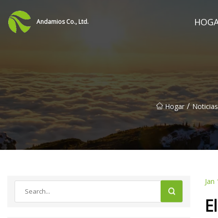
HOG
Andamios Co., Ltd.
/
Hogar
Noticias
Jan 
E