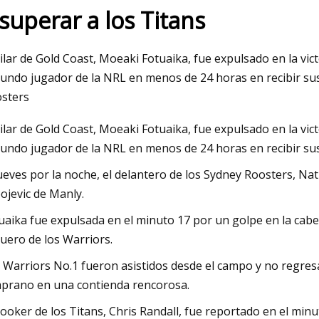
 superar a los Titans
023
May 16, 2023
pilar de Gold Coast, Moeaki Fotuaika, fue expulsado en la vict
res escaleras extensibles para
Werner LockTop Esc
undo jugador de la NRL en menos de 24 horas en recibir sus
io o lugar de trabajo
sters
pilar de Gold Coast, Moeaki Fotuaika, fue expulsado en la vict
undo jugador de la NRL en menos de 24 horas en recibir su
jueves por la noche, el delantero de los Sydney Roosters, N
ojevic de Manly.
uaika fue expulsada en el minuto 17 por un golpe en la cabe
uero de los Warriors.
 Warriors No.1 fueron asistidos desde el campo y no regresa
prano en una contienda rencorosa.
hooker de los Titans, Chris Randall, fue reportado en el minu