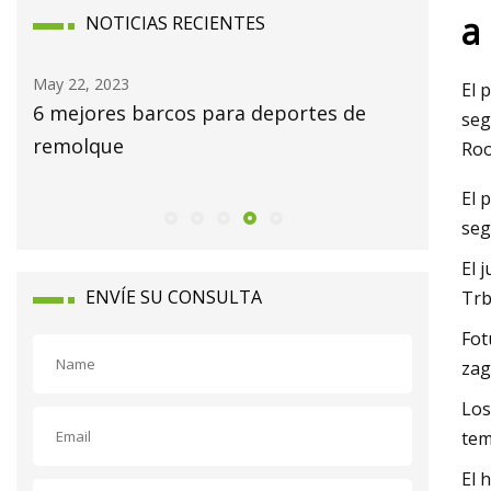
a
NOTICIAS RECIENTES
May 22, 2023
May 24, 2
El 
s
6 mejores barcos para deportes de
Las mejo
seg
remolque
su negoc
Roo
El 
seg
El 
ENVÍE SU CONSULTA
Trb
Fot
zag
Los
tem
El 