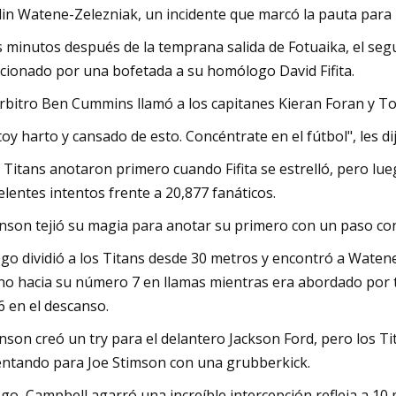
lin Watene-Zelezniak, un incidente que marcó la pauta para
 minutos después de la temprana salida de Fotuaika, el se
cionado por una bofetada a su homólogo David Fifita.
árbitro Ben Cummins llamó a los capitanes Kieran Foran y T
toy harto y cansado de esto. Concéntrate en el fútbol", les 
 Titans anotaron primero cuando Fifita se estrelló, pero lu
elentes intentos frente a 20,877 fanáticos.
nson tejió su magia para anotar su primero con un paso con
go dividió a los Titans desde 30 metros y encontró a Waten
o hacia su número 7 en llamas mientras era abordado por tr
6 en el descanso.
nson creó un try para el delantero Jackson Ford, pero los Ti
entando para Joe Stimson con una grubberkick.
go, Campbell agarró una increíble intercepción refleja a 10 