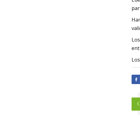
par
Har
val
Los
ent
Los