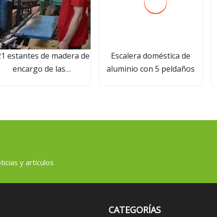
1 estantes de madera de
Escalera doméstica de
encargo de las
aluminio con 5 peldaños
suspensiones de los
antalones de capa de la
pa del color negro de la
moda con clips
icias y artículos
CATEGORÍAS