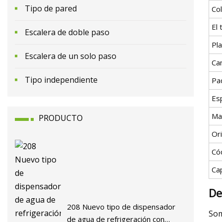
Tipo de pared
Co
El
Escalera de doble paso
Pl
Escalera de un solo paso
Ca
Tipo independiente
Pa
Esp
Ma
PRODUCTO
Or
Có
Ca
De
208 Nuevo tipo de dispensador
Som
de agua de refrigeración con