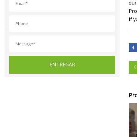
dur
Pro
If 
ENTREGAR
Pr