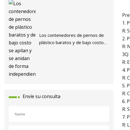
Pre
1. 
R: 
Los contenedores de pernos de
2. 
plástico baratos y de bajo costo
R: 
se apilan y se anidan de forma
3Q:
independiente
R: 
4. 
R: 
5. 
R: 
Envíe su consulta
6. 
R: 
7. 
R: 