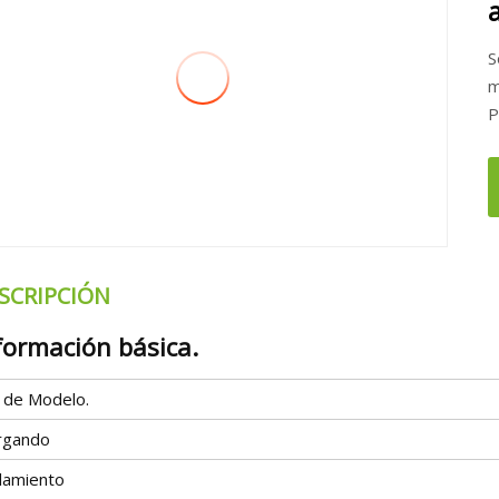
S
m
P
SCRIPCIÓN
formación básica.
º de Modelo.
rgando
slamiento