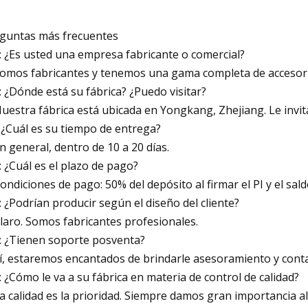
guntas más frecuentes
P: ¿Es usted una empresa fabricante o comercial?
Somos fabricantes y tenemos una gama completa de accesori
P: ¿Dónde está su fábrica? ¿Puedo visitar?
Nuestra fábrica está ubicada en Yongkang, Zhejiang. Le invi
 ¿Cuál es su tiempo de entrega?
En general, dentro de 10 a 20 días.
P: ¿Cuál es el plazo de pago?
Condiciones de pago: 50% del depósito al firmar el PI y el sal
P: ¿Podrían producir según el diseño del cliente?
Claro. Somos fabricantes profesionales.
P: ¿Tienen soporte posventa?
Sí, estaremos encantados de brindarle asesoramiento y conta
P: ¿Cómo le va a su fábrica en materia de control de calidad?
La calidad es la prioridad. Siempre damos gran importancia al 