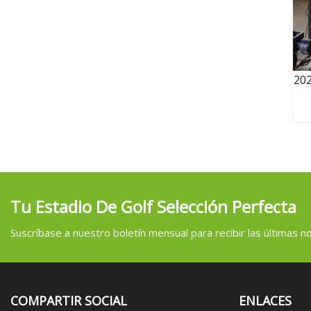
202
p
ro
Tu Estadio De Golf Selección Perfecta
Suscríbase a nuestro boletín mensual para recibir las últimas not
COMPARTIR SOCIAL
ENLACES