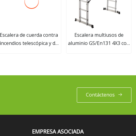
Escalera de cuerda contra
Escalera multiusos de
incendios telescópica y de
aluminio GS/En131 4X3 con
extensión de aluminio y
bisagras grandes
aluminio de 6m a 12m con
2*20 escalones
Contáctenos
EMPRESA ASOCIADA